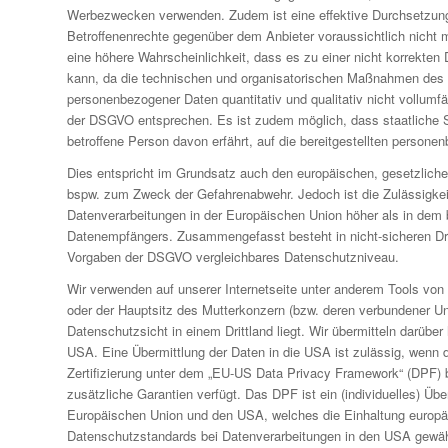
Werbezwecken verwenden. Zudem ist eine effektive Durchsetzung
Betroffenenrechte gegenüber dem Anbieter voraussichtlich nicht m
eine höhere Wahrscheinlichkeit, dass es zu einer nicht korrekte
kann, da die technischen und organisatorischen Maßnahmen des
personenbezogener Daten quantitativ und qualitativ nicht vollumf
der DSGVO entsprechen. Es ist zudem möglich, dass staatliche S
betroffene Person davon erfährt, auf die bereitgestellten person
Dies entspricht im Grundsatz auch den europäischen, gesetzlich
bspw. zum Zweck der Gefahrenabwehr. Jedoch ist die Zulässigkeit
Datenverarbeitungen in der Europäischen Union höher als in dem 
Datenempfängers. Zusammengefasst besteht in nicht-sicheren Dri
Vorgaben der DSGVO vergleichbares Datenschutzniveau.
Wir verwenden auf unserer Internetseite unter anderem Tools von
oder der Hauptsitz des Mutterkonzern (bzw. deren verbundener U
Datenschutzsicht in einem Drittland liegt. Wir übermitteln darüber
USA. Eine Übermittlung der Daten in die USA ist zulässig, wenn 
Zertifizierung unter dem „EU-US Data Privacy Framework“ (DPF) b
zusätzliche Garantien verfügt. Das DPF ist ein (individuelles) 
Europäischen Union und den USA, welches die Einhaltung europä
Datenschutzstandards bei Datenverarbeitungen in den USA gewähr