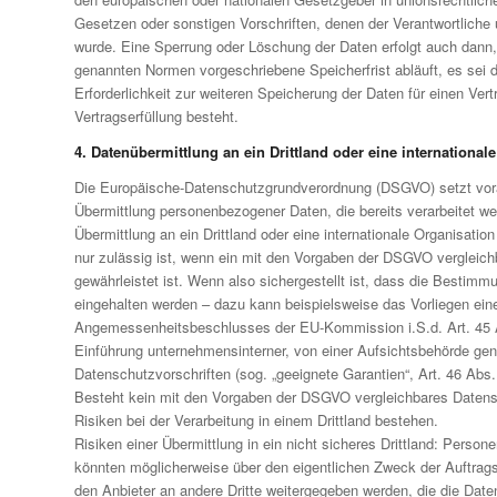
Gesetzen oder sonstigen Vorschriften, denen der Verantwortliche 
wurde. Eine Sperrung oder Löschung der Daten erfolgt auch dann,
genannten Normen vorgeschriebene Speicherfrist abläuft, es sei 
Erforderlichkeit zur weiteren Speicherung der Daten für einen Ver
Vertragserfüllung besteht.
4. Datenübermittlung an ein Drittland oder eine international
Die Europäische-Datenschutzgrundverordnung (DSGVO) setzt vor
Übermittlung personenbezogener Daten, die bereits verarbeitet we
Übermittlung an ein Drittland oder eine internationale Organisation
nur zulässig ist, wenn ein mit den Vorgaben der DSGVO vergleic
gewährleistet ist. Wenn also sichergestellt ist, dass die Besti
eingehalten werden – dazu kann beispielsweise das Vorliegen ein
Angemessenheitsbeschlusses der EU-Kommission i.S.d. Art. 45 
Einführung unternehmensinterner, von einer Aufsichtsbehörde ge
Datenschutzvorschriften (sog. „geeignete Garantien“, Art. 46 Abs
Besteht kein mit den Vorgaben der DSGVO vergleichbares Daten
Risiken bei der Verarbeitung in einem Drittland bestehen.
Risiken einer Übermittlung in ein nicht sicheres Drittland: Pers
könnten möglicherweise über den eigentlichen Zweck der Auftrags
den Anbieter an andere Dritte weitergegeben werden, die die Date