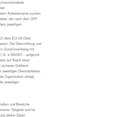
nschutzstandards
ter:
ch dem Anbietername suchen
nbieter, der nach dem DPF
i dem jeweiligen
nach dem EU-US-Data
esetzt. Die Übermittlung und
n in Zusammenhang mit
 1 lit. a DSGVO – aufgrund
aten auf Basis einer
-sicheren Drittland
m jeweiligen Dienstanbieter.
le Organisation erfolgt,
er jeweiligen
Stellen und Bereiche
serer Tätigkeit und für
tung dieser Daten