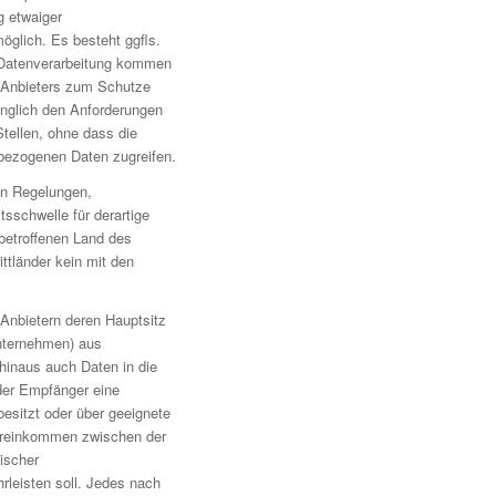
 etwaiger
öglich. Es besteht ggfls.
n Datenverarbeitung kommen
 Anbieters zum Schutze
änglich den Anforderungen
tellen, ohne dass die
enbezogenen Daten zugreifen.
en Regelungen,
sschwelle für derartige
betroffenen Land des
ttländer kein mit den
 Anbietern deren Hauptsitz
nternehmen) aus
 hinaus auch Daten in die
der Empfänger eine
esitzt oder über geeignete
Übereinkommen zwischen der
ischer
leisten soll. Jedes nach