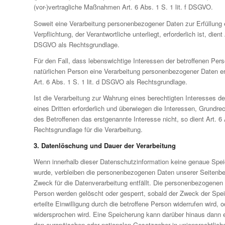
(vor-)vertragliche Maßnahmen Art. 6 Abs. 1 S. 1 lit. f DSGVO.
Soweit eine Verarbeitung personenbezogener Daten zur Erfüllung e
Verpflichtung, der Verantwortliche unterliegt, erforderlich ist, dient 
DSGVO als Rechtsgrundlage.
Für den Fall, dass lebenswichtige Interessen der betroffenen Per
natürlichen Person eine Verarbeitung personenbezogener Daten er
Art. 6 Abs. 1 S. 1 lit. d DSGVO als Rechtsgrundlage.
Ist die Verarbeitung zur Wahrung eines berechtigten Interesses d
eines Dritten erforderlich und überwiegen die Interessen, Grundre
des Betroffenen das erstgenannte Interesse nicht, so dient Art. 6 
Rechtsgrundlage für die Verarbeitung.
3. Datenlöschung und Dauer der Verarbeitung
Wenn innerhalb dieser Datenschutzinformation keine genaue Spe
wurde, verbleiben die personenbezogenen Daten unserer Seitenbes
Zweck für die Datenverarbeitung entfällt. Die personenbezogenen 
Person werden gelöscht oder gesperrt, sobald der Zweck der Speic
erteilte Einwilligung durch die betroffene Person widerrufen wird, 
widersprochen wird. Eine Speicherung kann darüber hinaus dann e
den europäischen oder nationalen Gesetzgeber in unionsrechtlic