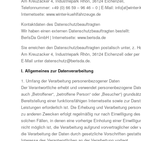
Am Kreuzacker 4, Industriepark Rhön, 36124 Eichenzell,
Telefonnummer: +49 (0) 66 59 – 96 46 – 0 | E-Mail: info[at]winter-
Internetseite: www.winter-kuehlfahrzeuge.de
Kontaktdaten des Datenschutzbeauftragten
Wir haben einen externen Datenschutzbeauftragten bestellt:
BerIsDa GmbH | Internetseite: www.berisda.de
Sie erreichen den Datenschutzbeauftragten postalisch unter, z. 
Am Kreuzacker 4, Industriepark Rhön, 36124 Eichenzell oder per
E-Mail unter datenschutz@berisda.de.
I. Allgemeines zur Datenverarbeitung
1. Umfang der Verarbeitung personenbezogener Daten
Der Verantwortliche erhebt und verwendet personenbezogene Date
auch „Betroffener“, „betroffene Person“ oder „Besucher“) grundsätz
Bereitstellung einer funktionsfähigen Internetseite sowie zur Darst
Leistungen erforderlich ist. Die Erhebung und Verarbeitung pers
zu anderen Zwecken erfolgt regelmäßig nur nach Einwilligung des
solchen Fällen, in denen eine vorherige Einholung einer Einwillig
nicht möglich ist, die Verarbeitung aufgrund vorvertraglicher oder
die Verarbeitung der Daten durch gesetzliche Vorschriften gestatte
Interesse des Verantwortlichen an der Verarbeitung vorliegt.