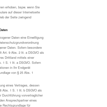
hnen erhoben, bspw. wenn Sie
ulare auf dieser Internetseite
rieb der Seite zwingend
Daten
zogener Daten eine Einwilligung
U- Datenschutzgrundverordnung
gener Daten. Sofern besondere
t Art. 9 Abs. 2 lit. a DSGVO als
es Drittland mittels einer
s. 1 S. 1 lit. a DSGVO. Sofern
tionen in Ihr Endgerät
Grundlage von § 25 Abs. 1
lung eines Vertrages, dessen
. 6 Abs. 1 S. 1 lit. b DSGVO als
r Durchführung vorvertraglicher
 den Ansprechpartner eines
die Rechtsgrundlage für