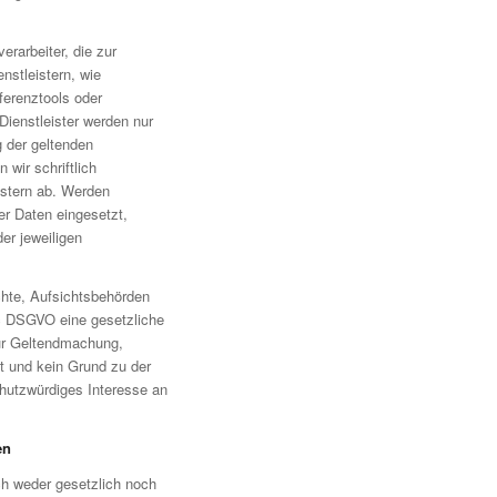
rarbeiter, die zur
enstleistern, wie
ferenztools oder
Dienstleister werden nur
g der geltenden
 wir schriftlich
istern ab. Werden
er Daten eingesetzt,
er jeweiligen
hte, Aufsichtsbehörden
. c DSGVO eine gesetzliche
zur Geltendmachung,
t und kein Grund zu der
hutzwürdiges Interesse an
en
ch weder gesetzlich noch