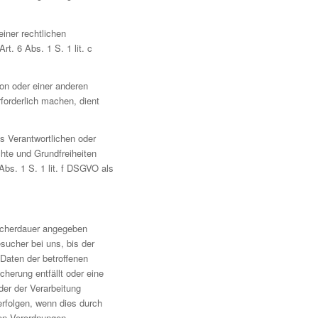
iner rechtlichen
Art. 6 Abs. 1 S. 1 lit. c
son oder einer anderen
forderlich machen, dient
es Verantwortlichen oder
chte und Grundfreiheiten
Abs. 1 S. 1 lit. f DSGVO als
icherdauer angegeben
ucher bei uns, bis der
Daten der betroffenen
herung entfällt oder eine
oder der Verarbeitung
rfolgen, wenn dies durch
hen Verordnungen,